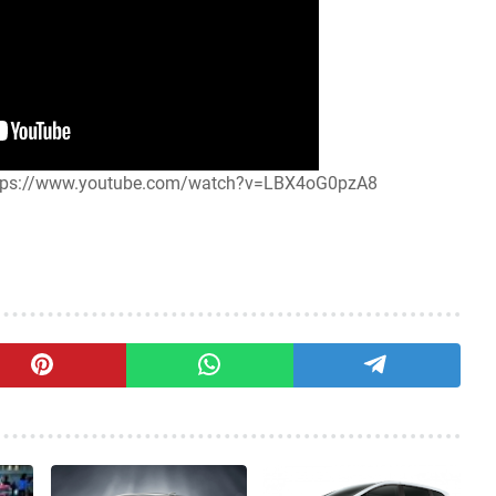
 : https://www.youtube.com/watch?v=LBX4oG0pzA8