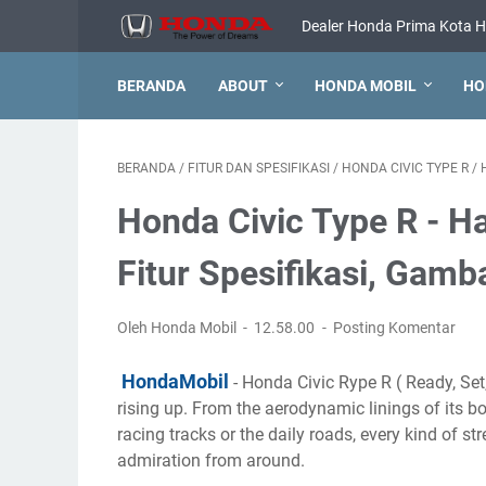
Dealer Honda Prima Kota H
BERANDA
ABOUT
HONDA MOBIL
HO
BERANDA
/
FITUR DAN SPESIFIKASI
/
HONDA CIVIC TYPE R
/
Honda Civic Type R - H
Fitur Spesifikasi, Gamb
Oleh Honda Mobil
12.58.00
Posting Komentar
HondaMobil
- Honda Civic Rype R ( Ready, Se
rising up. From the aerodynamic linings of its b
racing tracks or the daily roads, every kind of st
admiration from around.