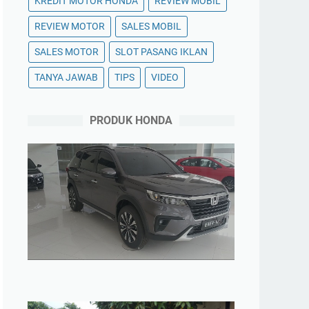
KREDIT MOTOR HONDA
REVIEW MOBIL
REVIEW MOTOR
SALES MOBIL
SALES MOTOR
SLOT PASANG IKLAN
TANYA JAWAB
TIPS
VIDEO
PRODUK HONDA