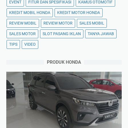
EVENT
FITUR DAN SPESIFIKASI
KAMUS OTOMOTIF
KREDIT MOBIL HONDA
KREDIT MOTOR HONDA
REVIEW MOBIL
REVIEW MOTOR
SALES MOBIL
SALES MOTOR
SLOT PASANG IKLAN
TANYA JAWAB
TIPS
VIDEO
PRODUK HONDA