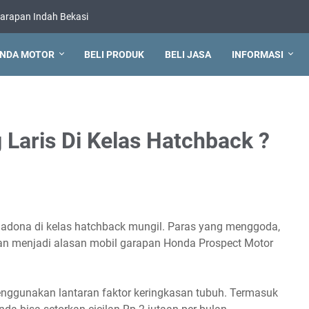
arapan Indah Bekasi
NDA MOTOR
BELI PRODUK
BELI JASA
INFORMASI
 Laris Di Kelas Hatchback ?
imadona di kelas hatchback mungil. Paras yang menggoda,
kan menjadi alasan mobil garapan Honda Prospect Motor
enggunakan lantaran faktor keringkasan tubuh. Termasuk