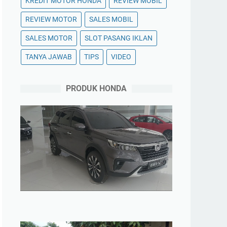
KREDIT MOTOR HONDA
REVIEW MOBIL
REVIEW MOTOR
SALES MOBIL
SALES MOTOR
SLOT PASANG IKLAN
TANYA JAWAB
TIPS
VIDEO
PRODUK HONDA