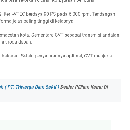
nda bisa setorkan cicilan Rp 2 jutaan per bulan.
2 liter i-VTEC berdaya 90 PS pada 6.000 rpm. Tendangan
rma jelas paling tinggi di kelasnya.
emacetan kota. Sementara CVT sebagai transmisi andalan,
rak roda depan.
embakaran. Selain penyalurannya optimal, CVT menjaga
 ( PT. Triwarga Dian Sakti )
Dealer Pilihan Kamu Di