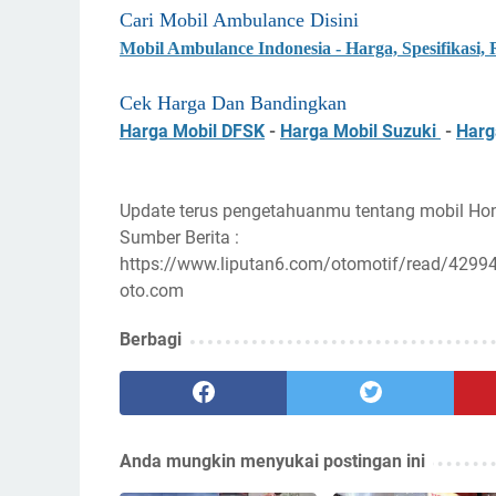
Cari Mobil Ambulance Disini
Mobil Ambulance Indonesia - Harga, Spesifikasi,
Cek Harga Dan Bandingkan
Harga Mobil DFSK
-
Harga Mobil Suzuki
-
Harg
Update terus pengetahuanmu tentang mobil H
Sumber Berita :
https://www.liputan6.com/otomotif/read/42994
oto.com
Berbagi
Anda mungkin menyukai postingan ini