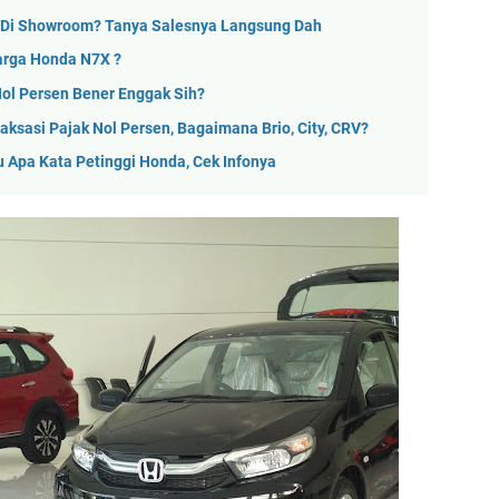
a Di Showroom? Tanya Salesnya Langsung Dah
arga Honda N7X ?
ol Persen Bener Enggak Sih?
ksasi Pajak Nol Persen, Bagaimana Brio, City, CRV?
u Apa Kata Petinggi Honda, Cek Infonya