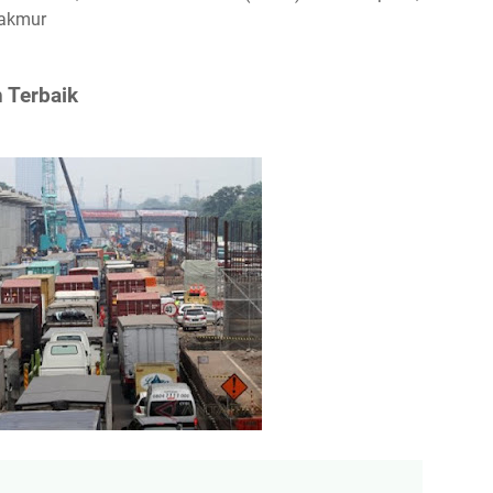
makmur
n Terbaik