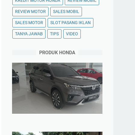
KREDIT MOTOR HONDA
REVIEW MOBIL
REVIEW MOTOR
SALES MOBIL
SALES MOTOR
SLOT PASANG IKLAN
TANYA JAWAB
TIPS
VIDEO
PRODUK HONDA