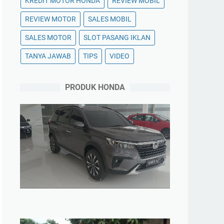
KREDIT MOTOR HONDA
REVIEW MOBIL
REVIEW MOTOR
SALES MOBIL
SALES MOTOR
SLOT PASANG IKLAN
TANYA JAWAB
TIPS
VIDEO
PRODUK HONDA