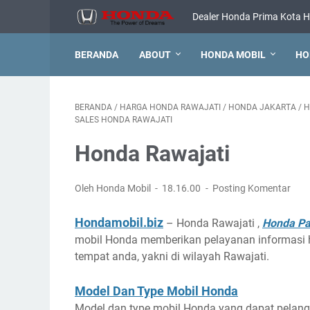
Dealer Honda Prima Kota H
BERANDA
ABOUT
HONDA MOBIL
HO
BERANDA
/
HARGA HONDA RAWAJATI
/
HONDA JAKARTA
/
H
SALES HONDA RAWAJATI
Honda Rawajati
Oleh Honda Mobil
18.16.00
Posting Komentar
Hondamobil.biz
– Honda Rawajati ,
Honda Pa
mobil Honda memberikan pelayanan informasi ha
tempat anda, yakni di wilayah Rawajati.
Model Dan Type Mobil Honda
Model dan type mobil Honda yang dapat pelangga