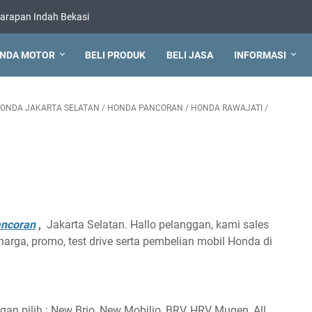
arapan Indah Bekasi
NDA MOTOR
BELI PRODUK
BELI JASA
INFORMASI
ONDA JAKARTA SELATAN
/
HONDA PANCORAN
/
HONDA RAWAJATI
/
ncoran
,
Jakarta Selatan. Hallo pelanggan, kami sales
rga, promo, test drive serta pembelian mobil Honda di
n pilih : New Brio, New Mobilio, BRV, HRV Mugen, All