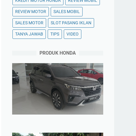
KREDIT MOTOR HONDA
REVIEW MOBIL
REVIEW MOTOR
SALES MOBIL
SALES MOTOR
SLOT PASANG IKLAN
TANYA JAWAB
TIPS
VIDEO
PRODUK HONDA