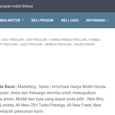
arapan Indah Bekasi
NDA MOTOR
BELI PRODUK
BELI JASA
INFORMASI
/
CIVIC PEKOJAN
/
CRV PEKOJAN
/
HARGA HONDA PEKOJAN
/
HONDA
V PEKOJAN
/
JAZZ PEKOJAN
/
MOBILIO PEKOJAN
/
SALES HONDA
ta Barat
| Marketing , Sales | Informasi Harga Mobil Honda
layani Anda dan Keluarga tercinta untuk mewujudkan
 aman, Model dan type yang dapat anda pilih : New Brio,
imited, All New CRV Turbo Prestige, All New Freed, New
 wilayah pelayanan kami :