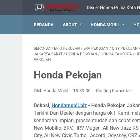
Dealer Honda Prima Kota H
BERANDA
ABOUT
HONDA MOBIL
HO
BERANDA
/
BRIO PEKOJAN
/
BRV PEKOJAN
/
CITY PEKOJAN
JAKARTA BARAT
/
HONDA PEKOJAN
/
HONDA TAMBORA
/
HR
PEKOJAN
Honda Pekojan
Oleh Honda Mobil
18.39.00
Posting Komentar
Bekasi,
Hondamobil.biz
- Honda Pekojan Jakar
Terkini Dan Dealer dengan harga ok | Kami me
kendaraan impian, proses mudah dan cepat serta
New Mobilio, BRV, HRV Mugen, All New Jazz RS L
City, All New Civic Turbo, Accord, Odyssey, CRZ