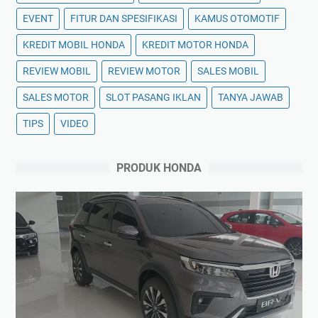
EVENT
FITUR DAN SPESIFIKASI
KAMUS OTOMOTIF
KREDIT MOBIL HONDA
KREDIT MOTOR HONDA
REVIEW MOBIL
REVIEW MOTOR
SALES MOBIL
SALES MOTOR
SLOT PASANG IKLAN
TANYA JAWAB
TIPS
VIDEO
PRODUK HONDA