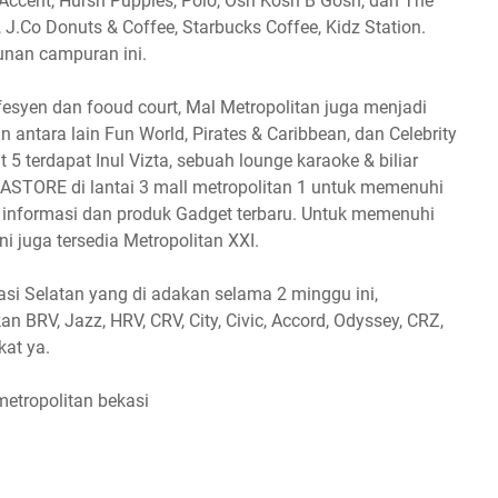
n, Accent, Hursh Puppies, Polo, Osh Kosh B Gosh, dan The
, J.Co Donuts & Coffee, Starbucks Coffee, Kidz Station.
unan campuran ini.
k fesyen dan fooud court, Mal Metropolitan juga menjadi
 antara lain Fun World, Pirates & Caribbean, dan Celebrity
t 5 terdapat Inul Vizta, sebuah lounge karaoke & biliar
ASTORE di lantai 3 mall metropolitan 1 untuk memenuhi
informasi dan produk Gadget terbaru. Untuk memenuhi
i juga tersedia Metropolitan XXI.
si Selatan yang di adakan selama 2 minggu ini,
n BRV, Jazz, HRV, CRV, City, Civic, Accord, Odyssey, CRZ,
kat ya.