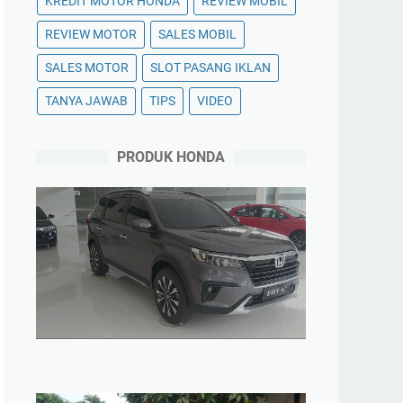
KREDIT MOTOR HONDA
REVIEW MOBIL
REVIEW MOTOR
SALES MOBIL
SALES MOTOR
SLOT PASANG IKLAN
TANYA JAWAB
TIPS
VIDEO
PRODUK HONDA