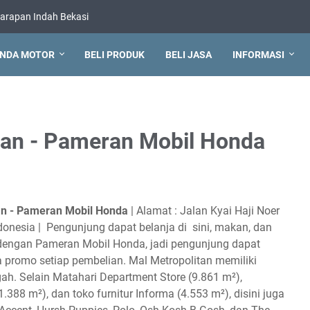
arapan Indah Bekasi
NDA MOTOR
BELI PRODUK
BELI JASA
INFORMASI
itan - Pameran Mobil Honda
tan - Pameran Mobil Honda
| Alamat : Jalan Kyai Haji Noer
ndonesia | Pengunjung dapat belanja di sini, makan, dan
dengan Pameran Mobil Honda, jadi pengunjung dapat
a promo setiap pembelian. Mal Metropolitan memiliki
h. Selain Matahari Department Store (9.861 m²),
388 m²), dan toko furnitur Informa (4.553 m²), disini juga