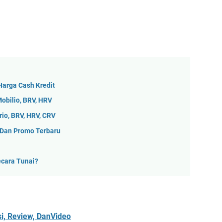
Harga Cash Kredit
Mobilio, BRV, HRV
io, BRV, HRV, CRV
 Dan Promo Terbaru
ecara Tunai?
i, Review, DanVideo