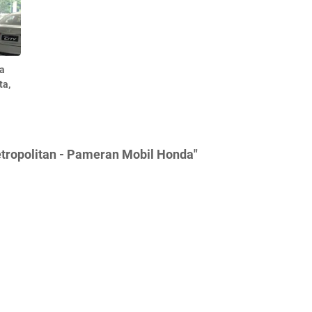
a
ta,
etropolitan - Pameran Mobil Honda"