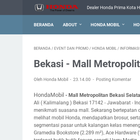
Dealer Honda Prima Kota H
BERANDA
ABOUT
HONDA MOBIL
HO
BERANDA
/
EVENT DAN PROMO
/
HONDA MOBIL
/
INFORMASI
Bekasi - Mall Metropol
Oleh Honda Mobil
23.14.00
Posting Komentar
HondaMobil
- Mall Metropolitan Bekasi Sela
Ali ( Kalimalang ) Bekasi 17142 - Jawabarat - I
menikmati suasana mall. Sekarang bertepatan 
melihat mobil Honda, mendapatkan brosur, sert
segmentasi pasar untuk kalangan kelas menenga
Gramedia Bookstore (2.289 m²), Ace Hardware (1.