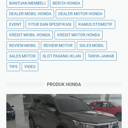
BANTUAN MEMBELI
BERITA HONDA
DEALER MOBIL HONDA
DEALER MOTOR HONDA
EVENT
FITUR DAN SPESIFIKASI
KAMUS OTOMOTIF
KREDIT MOBIL HONDA
KREDIT MOTOR HONDA
REVIEW MOBIL
REVIEW MOTOR
SALES MOBIL
SALES MOTOR
SLOT PASANG IKLAN
TANYA JAWAB
TIPS
VIDEO
PRODUK HONDA