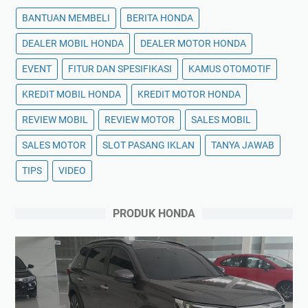
BANTUAN MEMBELI
BERITA HONDA
DEALER MOBIL HONDA
DEALER MOTOR HONDA
EVENT
FITUR DAN SPESIFIKASI
KAMUS OTOMOTIF
KREDIT MOBIL HONDA
KREDIT MOTOR HONDA
REVIEW MOBIL
REVIEW MOTOR
SALES MOBIL
SALES MOTOR
SLOT PASANG IKLAN
TANYA JAWAB
TIPS
VIDEO
PRODUK HONDA