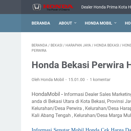
Dealer Honda Prima Kota H
BERANDA
ABOUT
HONDA MOBIL
HO
BERANDA
/
BEKASI
/
HARAPAN JAYA
/
HONDA BEKASI
/
HOND
PERWIRA
Honda Bekasi Perwira 
Oleh Honda Mobil
15.01.00
1 komentar
HondaMobil
-
Informasi Dealer Sales Marketi
anda di Bekasi Utara di Kota Bekasi, Provinsi J
Kelurahan/Desa Perwira , Kelurahan/Desa Hara
Kali Abang Tengah , Kelurahan/Desa Marga Mu
Informasi Seputar Mobil Honda Cek Harga D