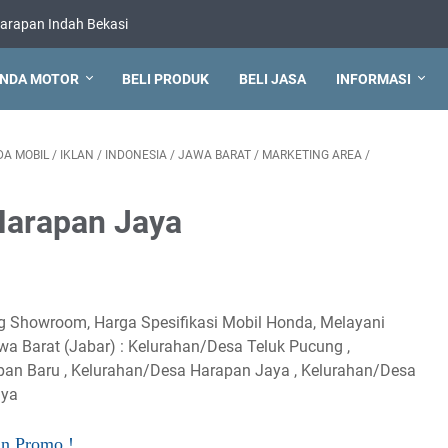
arapan Indah Bekasi
NDA MOTOR
BELI PRODUK
BELI JASA
INFORMASI
A MOBIL
/
IKLAN
/
INDONESIA
/
JAWA BARAT
/
MARKETING AREA
/
Harapan Jaya
ng Showroom, Harga Spesifikasi Mobil Honda, Melayani
awa Barat (Jabar) : Kelurahan/Desa Teluk Pucung ,
pan Baru , Kelurahan/Desa Harapan Jaya , Kelurahan/Desa
lya
an Promo !