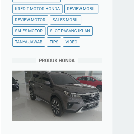
KREDIT MOTOR HONDA
REVIEW MOBIL
REVIEW MOTOR
SALES MOBIL
SALES MOTOR
SLOT PASANG IKLAN
TANYA JAWAB
TIPS
VIDEO
PRODUK HONDA