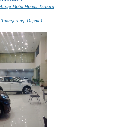
r Harga Mobil Honda Terbaru
, Tanggerang, Depok )