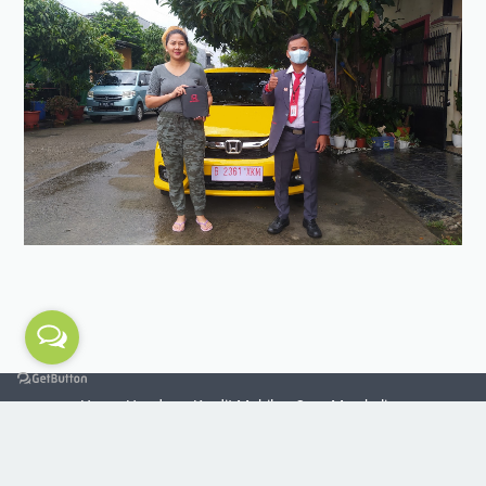
Harga Honda
Kredit Mobil
Cara Membeli
Foto Pengiriman
Konsultasi Pembelian
Test Drive
Produk Lainnya
Motor Honda