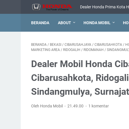
Dealer Honda Prima Kota H
BERANDA
ABOUT
HONDA MOBIL
HO
BERANDA
/
BEKASI
/
CIBARUSAHJAYA
/
CIBARUSAHKOTA
/
H
MARKETING AREA
/
RIDOGALIH
/
RIDOMANAH
/
SINDANGMUL
Dealer Mobil Honda Cib
Cibarusahkota, Ridogal
Sindangmulya, Surnaja
Oleh Honda Mobil
21.49.00
1 komentar