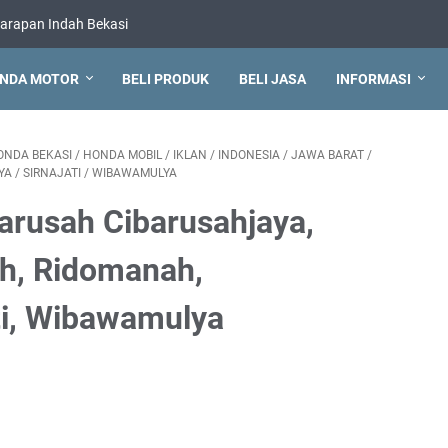
arapan Indah Bekasi
NDA MOTOR
BELI PRODUK
BELI JASA
INFORMASI
ONDA BEKASI
/
HONDA MOBIL
/
IKLAN
/
INDONESIA
/
JAWA BARAT
/
YA
/
SIRNAJATI
/
WIBAWAMULYA
arusah Cibarusahjaya,
ih, Ridomanah,
ti, Wibawamulya