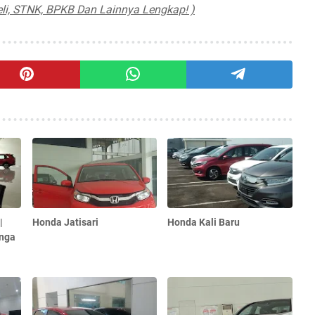
li, STNK, BPKB Dan Lainnya Lengkap! )
|
Honda Jatisari
Honda Kali Baru
unga