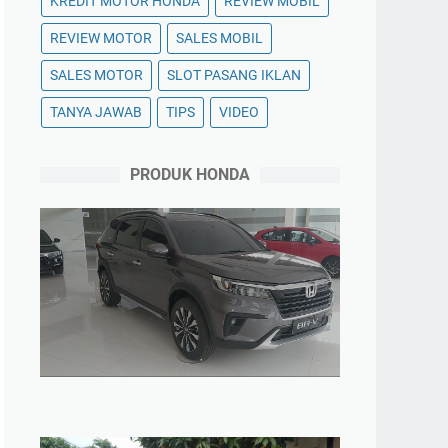
KREDIT MOTOR HONDA
REVIEW MOBIL
REVIEW MOTOR
SALES MOBIL
SALES MOTOR
SLOT PASANG IKLAN
TANYA JAWAB
TIPS
VIDEO
PRODUK HONDA