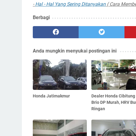
-
Hal - Hal Yang Sering Ditanyakan
( Cara Membe
Berbagi
Anda mungkin menyukai postingan ini
Honda Jatimakmur
Dealer Honda Cibitung 
Brio DP Murah, HRV B
Ringan