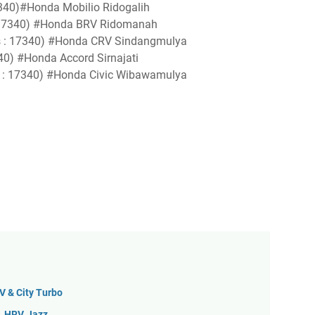
340)#Honda Mobilio Ridogalih
 17340) #Honda BRV Ridomanah
 : 17340) #Honda CRV Sindangmulya
40) #Honda Accord Sirnajati
: 17340) #Honda Civic Wibawamulya
 & City Turbo
, HRV, Jazz