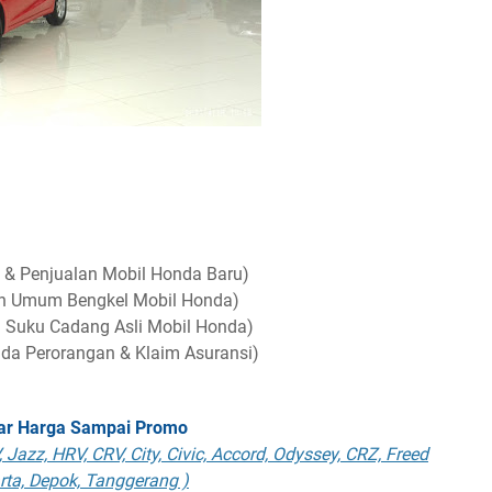
& Penjualan Mobil Honda Baru)
an Umum Bengkel Mobil Honda)
n Suku Cadang Asli Mobil Honda)
da Perorangan & Klaim Asuransi)
tar Harga Sampai Promo
 Jazz, HRV, CRV, City, Civic, Accord, Odyssey, CRZ, Freed
rta, Depok, Tanggerang )